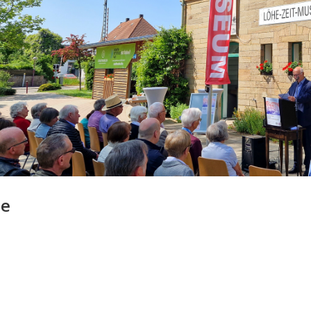
vious
ie