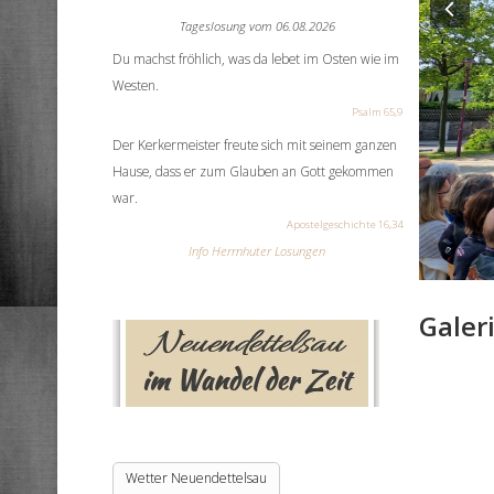
Pre
Tageslosung vom
06.08.2026
Du machst fröhlich, was da lebet im Osten wie im
Westen.
Psalm 65,9
Der Kerkermeister freute sich mit seinem ganzen
Hause, dass er zum Glauben an Gott gekommen
war.
Apostelgeschichte 16,34
Info Herrnhuter Losungen
Galer
Wetter Neuendettelsau